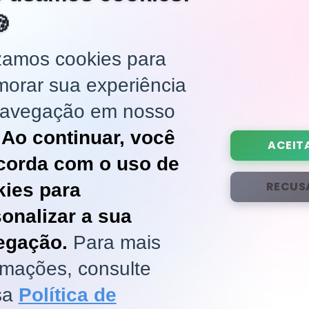
izamos cookies para
morar sua experiência
navegação em nosso
Ao continuar, você
ACEIT
corda com o uso de
te para
RECUS
kies para
hábitos
onalizar a sua
ara
egação.
Para mais
rmações, consulte
enças
sa
Política de