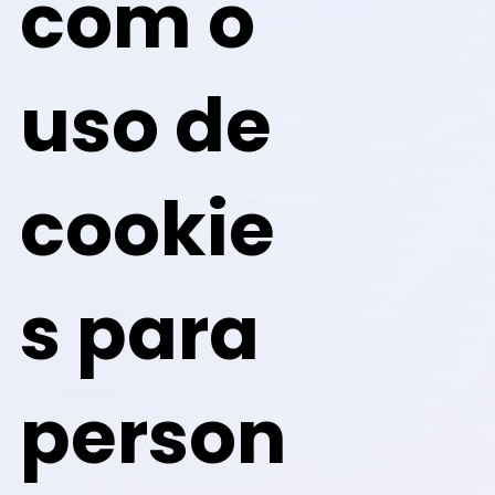
com o
uso de
cookie
s para
person