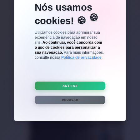
Nós usamos
cookies! 🍪
ALIMENTAÇÃO SAUDÁVEL
Utilizamos cookies para aprimorar sua
Alimentando a Vitalidade
experiência de navegação em nosso
Masculina: Nutrição e
site.
Ao continuar, você concorda com
o uso de cookies para personalizar a
Suplementos Essenciais em
Ver mais
sua navegação.
Para mais informações,
Cada Fase da Vida
consulte nossa
Política de privacidade
.
ACEITAR
RECUSAR