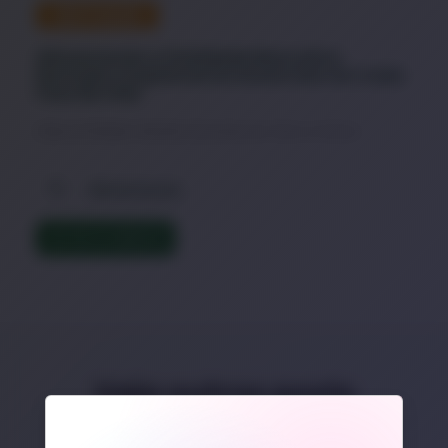
DESTAQUE
Alimentando a Vitalidade Masculina:
Nutrição e Suplementos Essenciais em Cada
Fase da Vida
A Base da Pirâmide: Nutrientes Essenciais para Todos os Homens
Alimentação
LER TEXTO COMPLETO
Veja outros posts