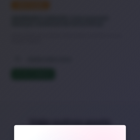
DESTAQUE
ANSIEDADE E CORAÇÃO: Como prevenir
doenças cardíacas de forma eficaz
Estudos indicam que o estresse crônico aumenta em até 50% o risco de
doenças cardíacas.
Saúde e Bem-Estar
LER TEXTO COMPLETO
Veja outros posts