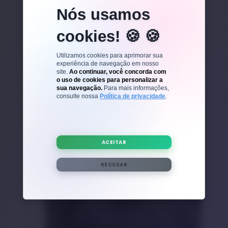
Nós usamos
cookies! 🍪
SONO SAUDÁVEL
Utilizamos cookies para aprimorar sua
ANSIEDADE E CORAÇÃO: Como
experiência de navegação em nosso
prevenir doenças cardíacas de
site.
Ao continuar, você concorda com
forma eficaz
o uso de cookies para personalizar a
Ver mais
sua navegação.
Para mais informações,
consulte nossa
Política de privacidade
.
ACEITAR
RECUSAR