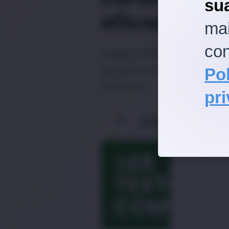
su
eficaz
mai
con
Estudos indicam que o estr
aumenta em até 50% o risc
Pol
cardíacas.
pr
Saúde e Bem-Est
LER
TEXTO
COMPLET