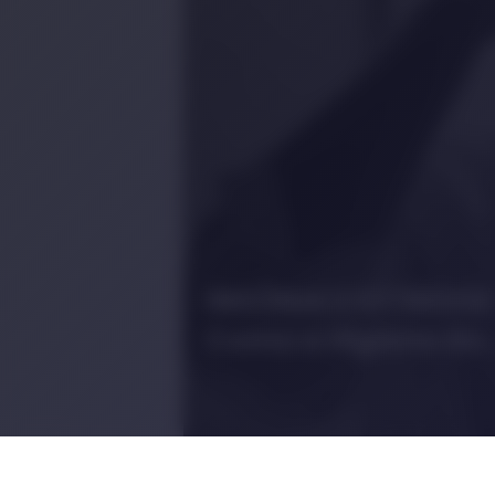
INSÔNIA E ESTRESSE
Como a Higiene do
Sono Pode
Transformar Suas
Noites