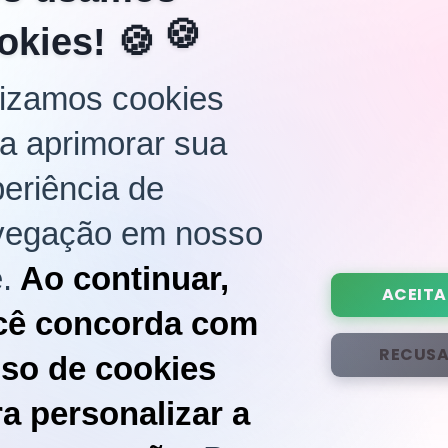
okies! 🍪
lizamos cookies
a aprimorar sua
eriência de
vegação em nosso
e.
Ao continuar,
ACEITA
cê concorda com
Como
RECUS
uso de cookies
enças
a personalizar a
e forma