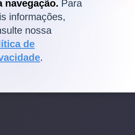
a navegação.
Para
s informações,
sulte nossa
esse crônico
o de doenças
ítica de
ivacidade
.
ar
O