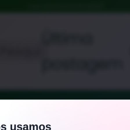
A dose certa para uma vida saudável
Última
postagem
MELATONINA
s usamos