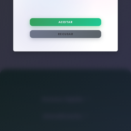
Nenhum post adicional encontrado com esta tag.
ACEITAR
RECUSAR
Acesso rápido
Atendimento