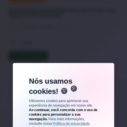
Kit Carnaval: O Protocolo Nano para Pular sem
Parar (e Sem Ressaca)
O Pré-Folia: Blindagem Energética (Nano B12)
Dicas
LER TEXTO COMPLETO
Nós usamos
cookies! 🍪
Veja outros posts
Utilizamos cookies para aprimorar sua
experiência de navegação em nosso site.
Ao continuar, você concorda com o uso de
cookies para personalizar a sua
navegação.
Para mais informações,
consulte nossa
Política de privacidade
.