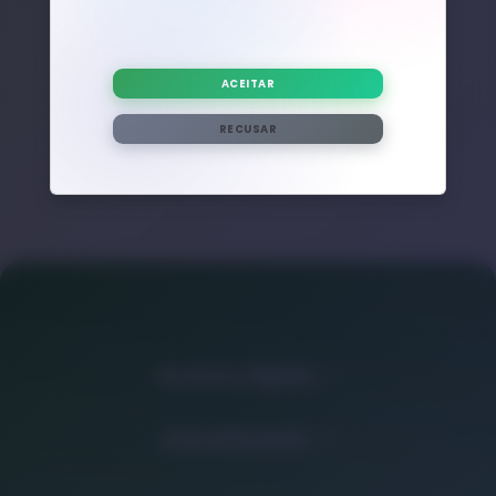
Nenhum post adicional encontrado com esta tag.
ACEITAR
RECUSAR
Acesso rápido
Atendimento