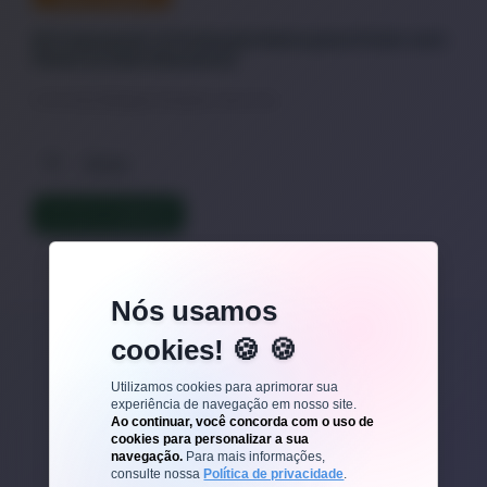
Kit Carnaval: O Protocolo Nano para Pular sem
Parar (e Sem Ressaca)
O Pré-Folia: Blindagem Energética (Nano B12)
Dicas
LER TEXTO COMPLETO
Nós usamos
cookies! 🍪
Veja outros posts
Utilizamos cookies para aprimorar sua
experiência de navegação em nosso site.
Ao continuar, você concorda com o uso de
cookies para personalizar a sua
navegação.
Para mais informações,
consulte nossa
Política de privacidade
.