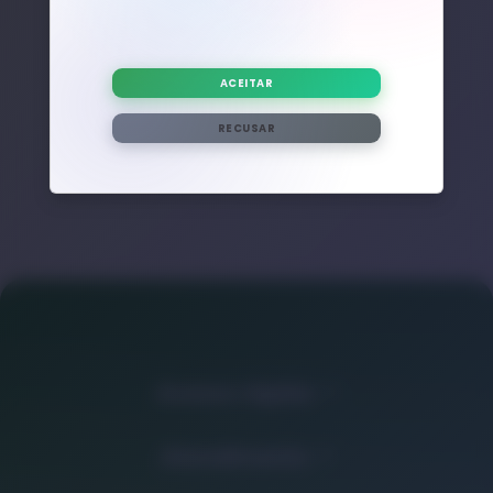
Nenhum post adicional encontrado com esta tag.
ACEITAR
RECUSAR
Acesso rápido
Atendimento