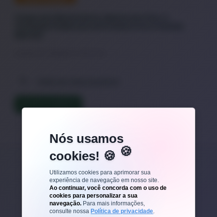
Corpo em Movimento, Mente em Paz: A
Conexão Poderosa entre Exercício e Saúde
Mental
A Química da Felicidade no Movimento
Estilo de Vida Saudável
LER TEXTO COMPLETO
Nós usamos
cookies! 🍪
Veja outros posts
Utilizamos cookies para aprimorar sua
experiência de navegação em nosso site.
Ao continuar, você concorda com o uso de
cookies para personalizar a sua
navegação.
Para mais informações,
consulte nossa
Política de privacidade
.