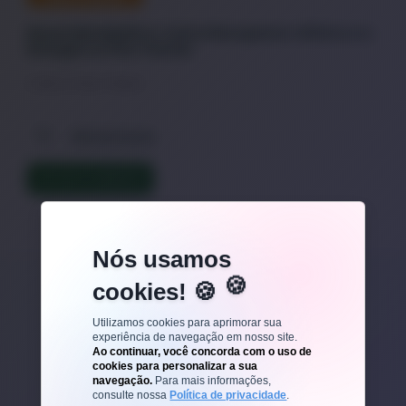
Reset Metabólico: Como Recuperar o Ritmo e a
Energia no Pós-Festas
O Mito do "Detox" Radical
Alimentação
LER TEXTO COMPLETO
Nós usamos
cookies! 🍪
Veja outros posts
Utilizamos cookies para aprimorar sua
experiência de navegação em nosso site.
Ao continuar, você concorda com o uso de
cookies para personalizar a sua
navegação.
Para mais informações,
consulte nossa
Política de privacidade
.