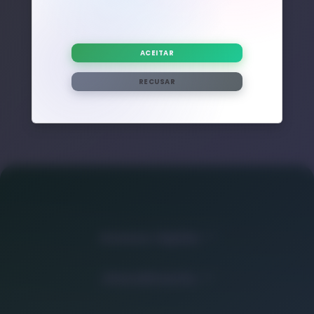
Nenhum post adicional encontrado com esta tag.
ACEITAR
RECUSAR
Acesso rápido
Atendimento