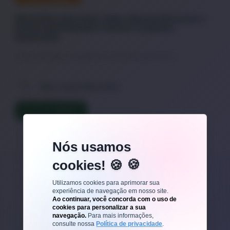
Novembro Azul Sem Tabu: Desmistificando o
Exame de Próstata e Outros Cuidados
Essenciais
Câncer de Próstata: A Importância Crucial da Detecção Precoce
Bem-estar Masculino
LER TEXTO COMPLETO
Nós usamos
cookies! 🍪
Veja outros posts
Utilizamos cookies para aprimorar sua
experiência de navegação em nosso site.
Ao continuar, você concorda com o uso de
cookies para personalizar a sua
navegação.
Para mais informações,
consulte nossa
Política de privacidade
.