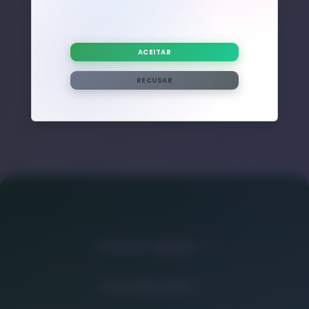
Nenhum post adicional encontrado com esta tag.
ACEITAR
RECUSAR
Acesso rápido
Atendimento