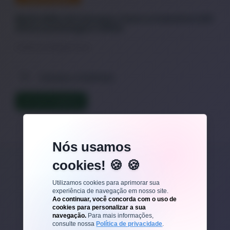
Muito Além do Cansaço: Como a Coenzima Q10
Ativa sua Energia e Libido
A Ciência da Vitalidade Sexual
Energia e Vitalidade
LER TEXTO COMPLETO
Nós usamos
cookies! 🍪
Veja outros posts
Utilizamos cookies para aprimorar sua
experiência de navegação em nosso site.
Ao continuar, você concorda com o uso de
cookies para personalizar a sua
navegação.
Para mais informações,
consulte nossa
Política de privacidade
.