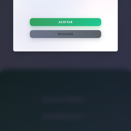
Nenhum post adicional encontrado com esta tag.
ACEITAR
RECUSAR
Acesso rápido
Atendimento