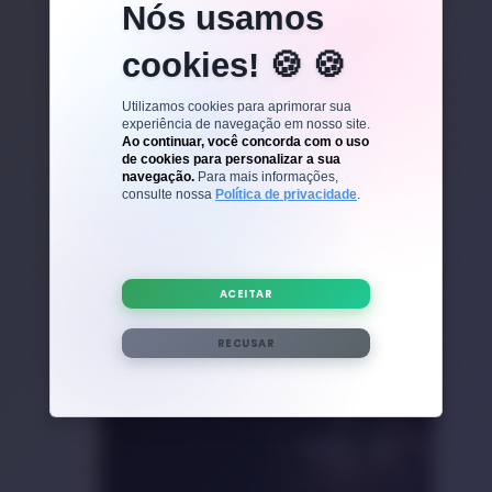
Nós usamos
cookies! 🍪
IMUNIDADE
Utilizamos cookies para aprimorar sua
Férias e Festas sem “Baixa”:
experiência de navegação em nosso site.
Ao continuar, você concorda com o uso
Preparando a Saúde da Família
de cookies para personalizar a sua
para Aproveitar o Melhor do Fim
Ver mais
navegação.
Para mais informações,
de Ano
consulte nossa
Política de privacidade
.
ACEITAR
RECUSAR