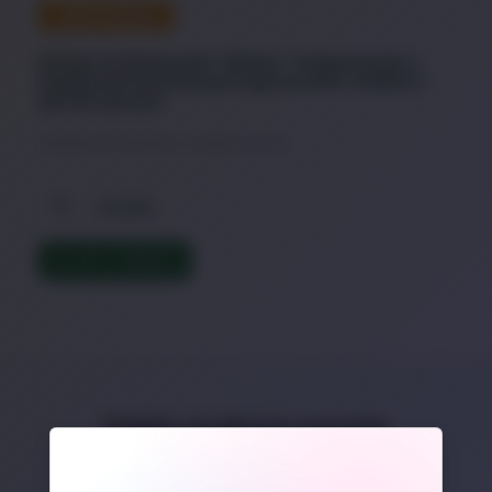
DESTAQUE
Férias e Festas sem “Baixa”: Preparando a
Saúde da Família para Aproveitar o Melhor
do Fim de Ano
A Maratona de Dezembro e o Impacto Invisível
Família
LER TEXTO COMPLETO
Veja outros posts