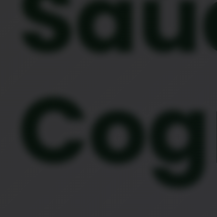
Saú
Cog