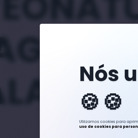
REONAT
AG
Nós 
ALANCE
🍪
Utilizamos cookies para apri
uso de cookies para person