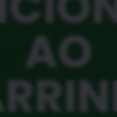
ICIO
AO
RRI