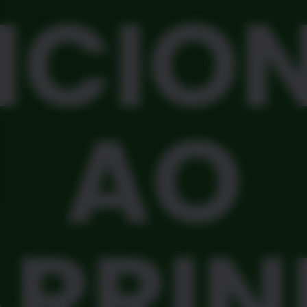
ICIO
AO
RRI