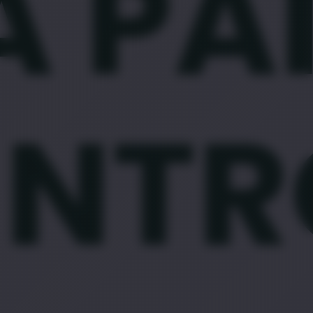
A PA
NTR