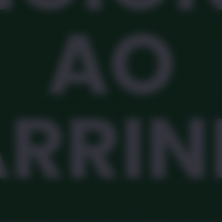
AO
RRI