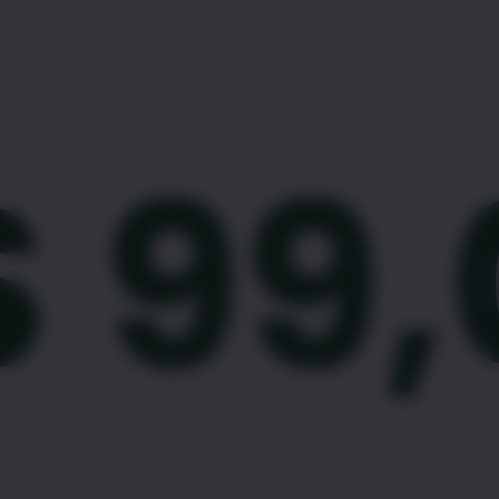
$
99,