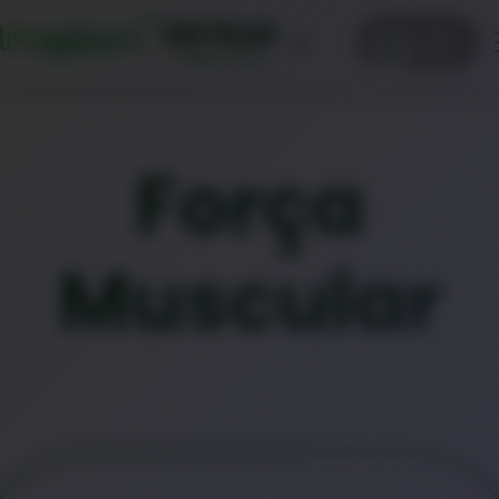
ENTRAR
0
Clique aqui
Força
Muscular