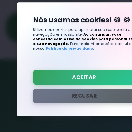
Nós usamos cookies! 🍪
ADICIONAR AO
CARRINHO
Utilizamos cookies para aprimorar sua experiência d
navegação em nosso site.
Ao continuar, você
concorda com o uso de cookies para personaliz
a sua navegação.
Para mais informações, consulte
nossa
Política de privacidade
.
Siga nas redes sociais
ACEITAR
RECUSAR
Atendimento