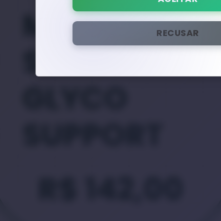
METABOLIC
RECUSAR
SLIM
GLYCO
SUPPORT
R$
142,00