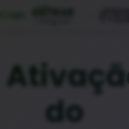
ENTRAR
0
Clique aqui
Ativaçã
do