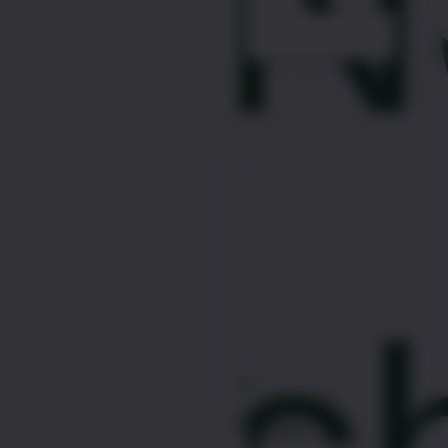
N
Bem-
estar
Masculino